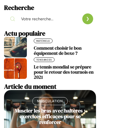
Recherche
Actu populaire
MATÉRIELS
Comment choisir le bon
équipement de boxe ?
TENDANCES
Le tennis mondial se prépare
pour le retour des tournois en
2021
Article du moment
MUSCULATION
Muscler les bras avec haltères :
exercices efficaces pour se
renforcer