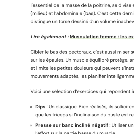
l’essentiel de la masse de la poitrine, se divise 
(milieu) et l’abdominale (bas). C’est cette dern
distingue un torse dessiné d’un volume inachev
Lire également :
Musculation femme : les e
Cibler le bas des pectoraux, c’est aussi miser s
sur les épaules. Un muscle équilibré protège, 
et limite les petites douleurs qui peuvent s’insta
mouvements adaptés, les planifier intelligemmen
Voici une sélection d’exercices qui répondent à
Dips
: Un classique. Bien réalisés, ils sollici
que les triceps si l’inclinaison du buste est r
Presse sur banc incliné négatif
: Utiliser u
l’effort sur la partie basse du muscle.