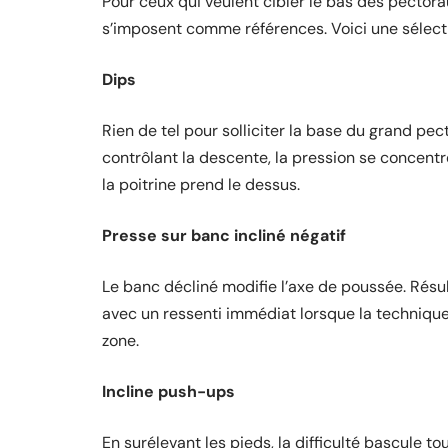
Pour ceux qui veulent cibler le bas des pecto
s’imposent comme références. Voici une sélectio
Dips
Rien de tel pour solliciter la base du grand pect
contrôlant la descente, la pression se concentre l
la poitrine prend le dessus.
Presse sur banc incliné négatif
Le banc décliné modifie l’axe de poussée. Résul
avec un ressenti immédiat lorsque la technique 
zone.
Incline push-ups
En surélevant les pieds, la difficulté bascule t