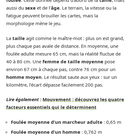
foulée
. Cette donnée dépend d’abord de la
taille
, mais
aussi du
sexe
et de l’
âge
. Le terrain, la vitesse ou la
fatigue peuvent brouiller les cartes, mais la
morphologie mène le jeu.
La
taille
agit comme le maître-mot : plus on est grand,
plus chaque pas avale de distance. En moyenne, une
foulée adulte mesure 65 cm, mais la réalité fluctue de
40 à 80 cm. Une
femme de taille moyenne
pose
environ 67 cm à chaque pas, contre 76 cm pour un
homme moyen
. Le résultat saute aux yeux : sur un
kilomètre, l’écart dépasse facilement 200 pas.
Lire également :
Mouvement : découvrez les quatre
facteurs essentiels qui le déterminent
Foulée moyenne d’un marcheur adulte
: 0,65 m
Foulée moyenne d’un homme
: 0,762 m