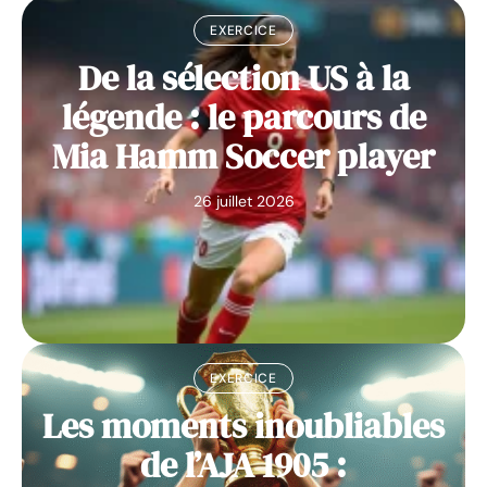
EXERCICE
De la sélection US à la
légende : le parcours de
Mia Hamm Soccer player
26 juillet 2026
EXERCICE
Les moments inoubliables
de l’AJA 1905 :