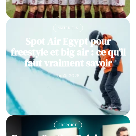
MATÉRIELS
Spot Air Egypt pour
freestyle et big air : ce qu’il
faut vraiment savoir
1 août 2026
EXERCICE