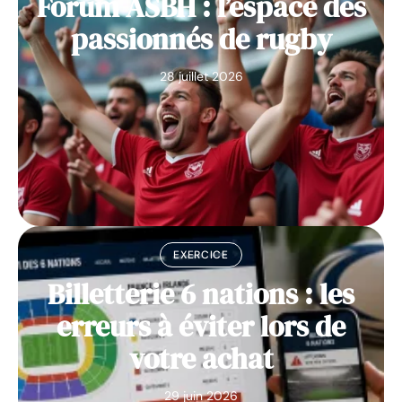
Forum ASBH : l’espace des
passionnés de rugby
28 juillet 2026
EXERCICE
Billetterie 6 nations : les
erreurs à éviter lors de
votre achat
29 juin 2026