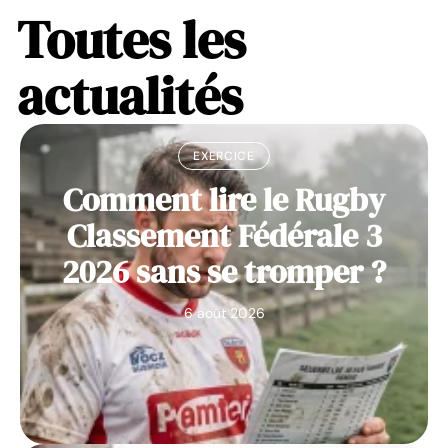
Toutes les
actualités
EXERCICE
Comment lire le Rugby
Classement Fédérale 3
2026 sans se tromper ?
6 août 2026