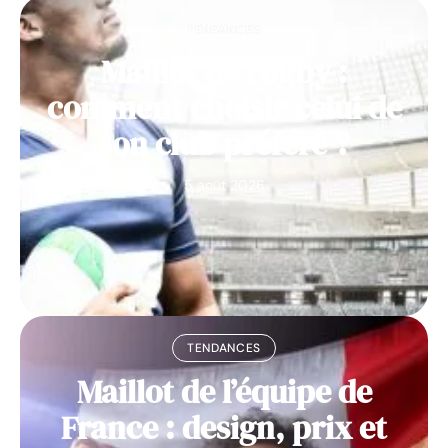
TENDANCES
Maillot de rugby :
comment choisir celui de
son club préféré ?
5 août 2026
TENDANCES
Maillot de l’équipe de
France : design, prix et