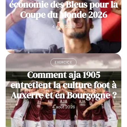
économie des Bleus pour la
Coupe du Monde 2026
4 août 2026
EXERCICE
Comment aja 1905
entretient la culture foot à
Auxerre et en Bourgogne ?
4 août 2026