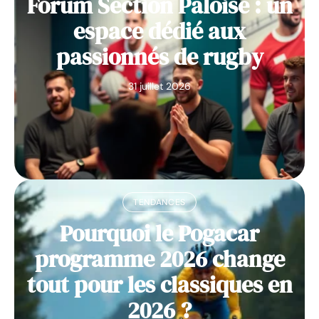
Forum Section Paloise : un
espace dédié aux
passionnés de rugby
31 juillet 2026
TENDANCES
Pourquoi le Pogacar
programme 2026 change
tout pour les classiques en
2026 ?