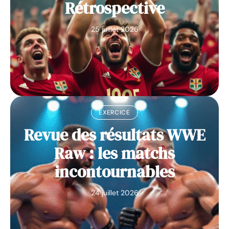
Rétrospective
25 juillet 2026
EXERCICE
Revue des résultats WWE
Raw : les matchs
incontournables
24 juillet 2026