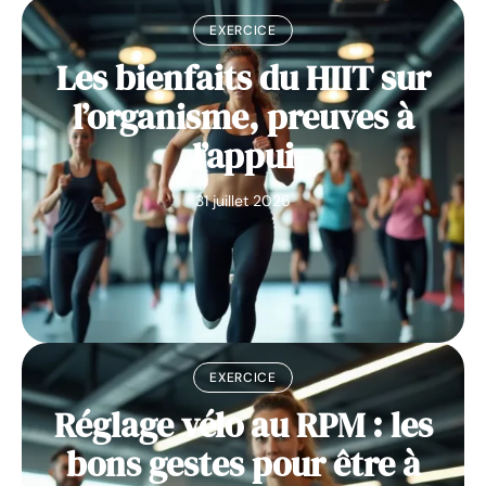
EXERCICE
Les bienfaits du HIIT sur
l’organisme, preuves à
l’appui
31 juillet 2026
EXERCICE
Réglage vélo au RPM : les
bons gestes pour être à