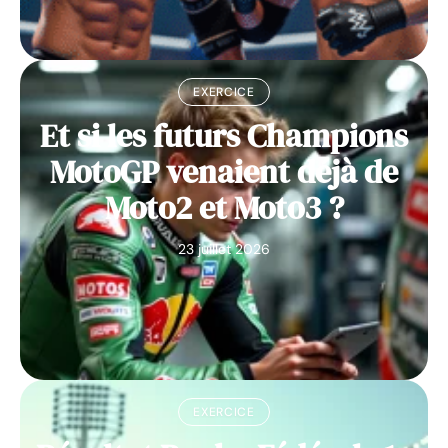
EXERCICE
Et si les futurs Champions
MotoGP venaient déjà de
Moto2 et Moto3 ?
23 juillet 2026
EXERCICE