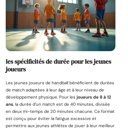
les spécificités de durée pour les jeunes
joueurs
Les jeunes joueurs de handball bénéficient de durées
de match adaptées à leur âge et à leur niveau de
développement physique. Pour les
joueurs de 8 à 12
ans
, la durée d’un match est de 40 minutes, divisée
en deux mi-temps de 20 minutes chacune. Ce format
est conçu pour éviter la fatigue excessive et
permettre aux jeunes athlètes de jouer à leur meilleur