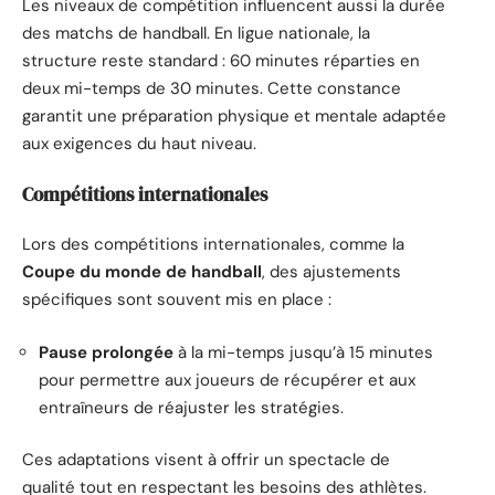
Les niveaux de compétition influencent aussi la durée
des matchs de handball. En ligue nationale, la
structure reste standard : 60 minutes réparties en
deux mi-temps de 30 minutes. Cette constance
garantit une préparation physique et mentale adaptée
aux exigences du haut niveau.
Compétitions internationales
Lors des compétitions internationales, comme la
Coupe du monde de handball
, des ajustements
spécifiques sont souvent mis en place :
Pause prolongée
à la mi-temps jusqu’à 15 minutes
pour permettre aux joueurs de récupérer et aux
entraîneurs de réajuster les stratégies.
Ces adaptations visent à offrir un spectacle de
qualité tout en respectant les besoins des athlètes.