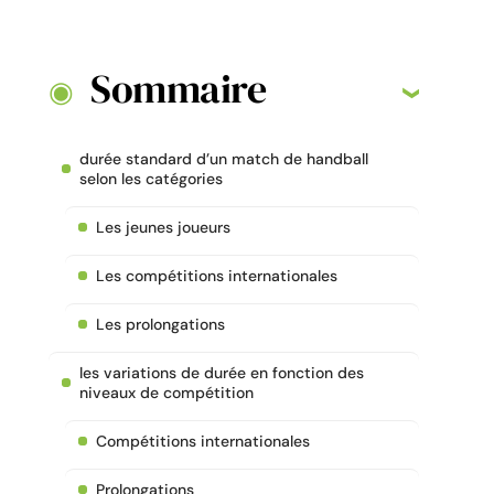
Sommaire
durée standard d’un match de handball
selon les catégories
Les jeunes joueurs
Les compétitions internationales
Les prolongations
les variations de durée en fonction des
niveaux de compétition
Compétitions internationales
Prolongations