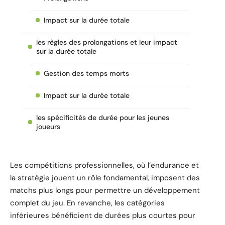
Impact sur la durée totale
les règles des prolongations et leur impact
sur la durée totale
Gestion des temps morts
Impact sur la durée totale
les spécificités de durée pour les jeunes
joueurs
Les compétitions professionnelles, où l’endurance et
la stratégie jouent un rôle fondamental, imposent des
matchs plus longs pour permettre un développement
complet du jeu. En revanche, les catégories
inférieures bénéficient de durées plus courtes pour