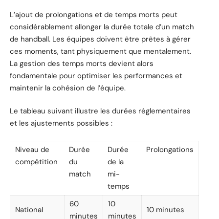
L’ajout de prolongations et de temps morts peut
considérablement allonger la durée totale d’un match
de handball. Les équipes doivent être prêtes à gérer
ces moments, tant physiquement que mentalement.
La gestion des temps morts devient alors
fondamentale pour optimiser les performances et
maintenir la cohésion de l’équipe.
Le tableau suivant illustre les durées réglementaires
et les ajustements possibles :
Niveau de
Durée
Durée
Prolongations
compétition
du
de la
match
mi-
temps
60
10
National
10 minutes
minutes
minutes