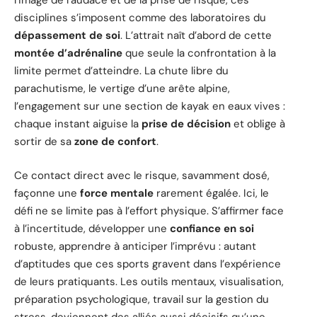
l’image de l’audace et de la prise de risque, ces
disciplines s’imposent comme des laboratoires du
dépassement de soi
. L’attrait naît d’abord de cette
montée d’adrénaline
que seule la confrontation à la
limite permet d’atteindre. La chute libre du
parachutisme, le vertige d’une arête alpine,
l’engagement sur une section de kayak en eaux vives :
chaque instant aiguise la
prise de décision
et oblige à
sortir de sa
zone de confort
.
Ce contact direct avec le risque, savamment dosé,
façonne une
force mentale
rarement égalée. Ici, le
défi ne se limite pas à l’effort physique. S’affirmer face
à l’incertitude, développer une
confiance en soi
robuste, apprendre à anticiper l’imprévu : autant
d’aptitudes que ces sports gravent dans l’expérience
de leurs pratiquants. Les outils mentaux, visualisation,
préparation psychologique, travail sur la gestion du
stress, deviennent des alliés aussi décisifs qu’une