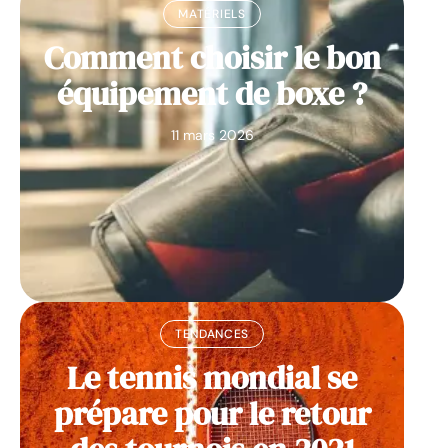
MATÉRIELS
Comment choisir le bon
équipement de boxe ?
11 mars 2026
TENDANCES
Le tennis mondial se
prépare pour le retour