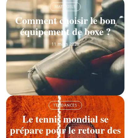
MATÉRIELS
Comment choisir le bon
équipement de boxe ?
11 mars 2026
TENDANCES
Le tennis mondial se
prépare pour le retour des